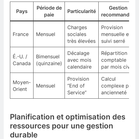
Période de
Gestion
Pays
Particularité
paie
recommandée
Charges
Provision
France
Mensuel
sociales
mensuelle et
très élevées
suivi serré
Décalage
Répartition
É.-U. /
Bimensuel
avec mois
comptable
Canada
(quinzaine)
calendaire
par mois civil
Provision
Calcul
Moyen-
Mensuel
“End of
complexe par
Orient
Service”
ancienneté
Planification et optimisation des
ressources pour une gestion
durable