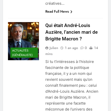
créatives…
Read Full News
Qui était André-Louis
Auzière, l’ancien mari de
Brigitte Macron ?
Julien
1 an ago
0
14
ACTUALITÉS
mins
(GÉNÉRALISTE)
Si tu t’intéresses à l’histoire
fascinante de la politique
française, il y a un nom qui
revient souvent mais qu’on
connaît finalement peu : celui
d’André-Louis Auzière. Ancien
mari de Brigitte Macron, il
représente une facette
méconnue de l’univers des