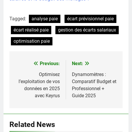
Tagged:
analyse paie
écart prévisionnel paie
écart réalisé paie
gestion des écarts salariaux
optimisation paie
Previous:
Next:
Navigation
de
Optimisez
Dynamomètres :
l’exploitation de vos
Comparatif Budget et
l’article
données en 2025
Professionnel +
avec Keyrus
Guide 2025
Related News