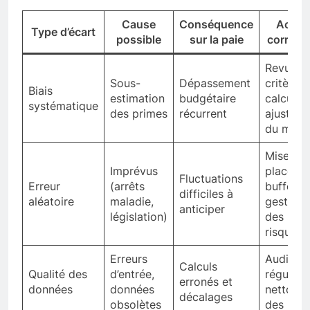
Cause
Conséquence
Actio
Type d’écart
possible
sur la paie
correcti
Revue d
Sous-
Dépassement
critères
Biais
estimation
budgétaire
calcul et
systématique
des primes
récurrent
ajustem
du modè
Mise en
Imprévus
place d’
Fluctuations
Erreur
(arrêts
buffer d
difficiles à
aléatoire
maladie,
gestion
anticiper
législation)
des
risques
Erreurs
Audit
Calculs
Qualité des
d’entrée,
régulier 
erronés et
données
données
nettoya
décalages
obsolètes
des bas