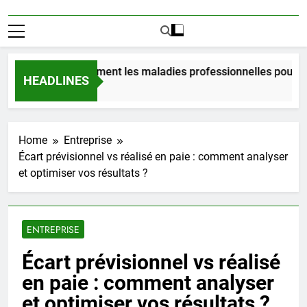
coûtent vraiment les maladies professionnelles pour un empl
HEADLINES
Ago
Home
Entreprise
Écart prévisionnel vs réalisé en paie : comment analyser
et optimiser vos résultats ?
ENTREPRISE
Écart prévisionnel vs réalisé
en paie : comment analyser
et optimiser vos résultats ?