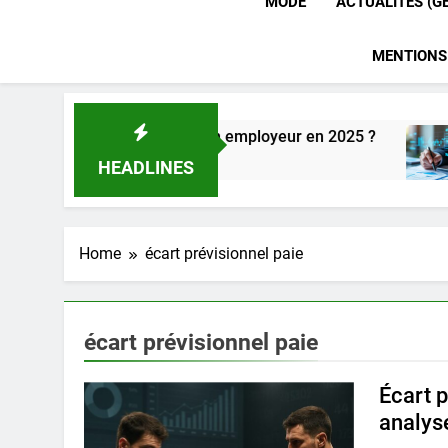
MODE
ACTUALITÉS (G
MENTIONS
ofessionnelles pour un employeur en 2025 ?
HEADLINES
Home
écart prévisionnel paie
écart prévisionnel paie
Écart 
analyse