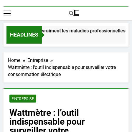
bien coûtent vraiment les maladies professionnelles pour un
HEADLINES
urs Ago
Home
Entreprise
Wattmètre : l’outil indispensable pour surveiller votre
consommation électrique
ENTREPRISE
Wattmètre : l’outil
indispensable pour
surveiller votre