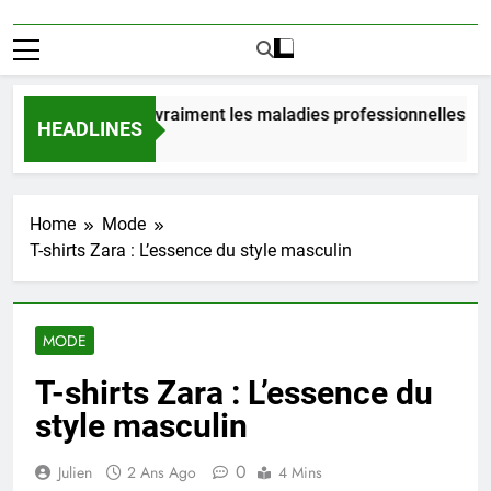
bien coûtent vraiment les maladies professionnelles pour un
HEADLINES
urs Ago
Home
Mode
T-shirts Zara : L’essence du style masculin
MODE
T-shirts Zara : L’essence du
style masculin
0
Julien
2 Ans Ago
4 Mins