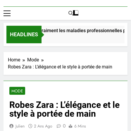
ien coûtent vraiment les maladies professionnelles pour un 
HEADLINES
res Ago
Home
Mode
Robes Zara : L’élégance et le style à portée de main
MODE
Robes Zara : L’élégance et le
style à portée de main
0
Julien
2 Ans Ago
6 Mins