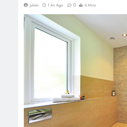
0
Julien
1 An Ago
4 Mins