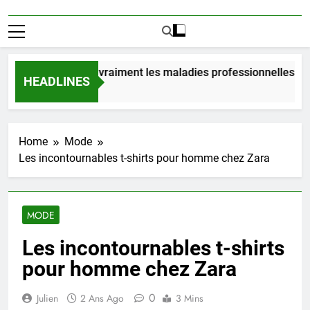
ombien coûtent vraiment les maladies professionnelles pour 
HEADLINES
Jour Ago
Home
Mode
Les incontournables t-shirts pour homme chez Zara
MODE
Les incontournables t-shirts
pour homme chez Zara
0
Julien
2 Ans Ago
3 Mins