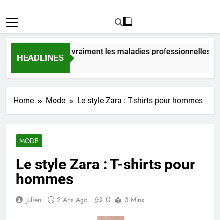
mbien coûtent vraiment les maladies professionnelles pour u
HEADLINES
ours Ago
Home
Mode
Le style Zara : T-shirts pour hommes
MODE
Le style Zara : T-shirts pour
hommes
0
Julien
2 Ans Ago
3 Mins