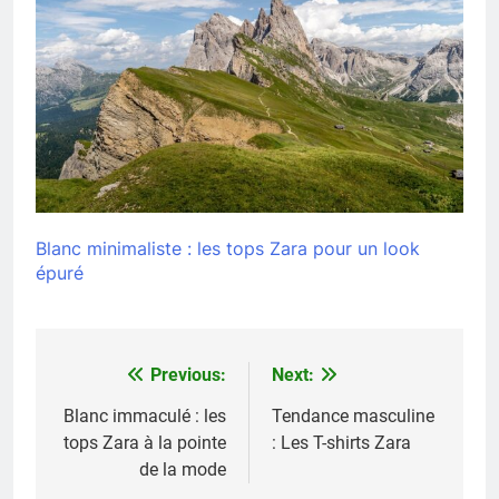
Blanc minimaliste : les tops Zara pour un look
épuré
Previous:
Next:
Navigation
de
Blanc immaculé : les
Tendance masculine
tops Zara à la pointe
: Les T-shirts Zara
l’article
de la mode