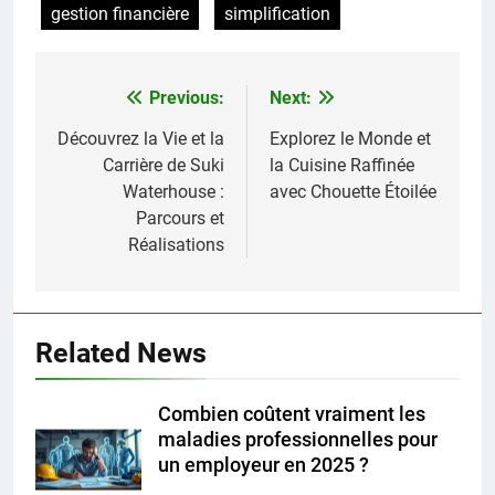
gestion financière
simplification
Previous:
Next:
Navigation
de
Découvrez la Vie et la
Explorez le Monde et
Carrière de Suki
la Cuisine Raffinée
l’article
Waterhouse :
avec Chouette Étoilée
Parcours et
Réalisations
Related News
Combien coûtent vraiment les
maladies professionnelles pour
un employeur en 2025 ?