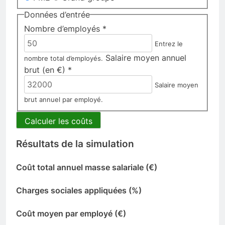
Petite ou moyenne entreprise
Grande entreprise ou groupe
Données d’entrée
Nombre d’employés *
Entrez le
Salaire moyen annuel
nombre total d’employés.
brut (en €) *
Salaire moyen
brut annuel par employé.
Calculer les coûts
Résultats de la simulation
Coût total annuel masse salariale (€)
Charges sociales appliquées (%)
Coût moyen par employé (€)