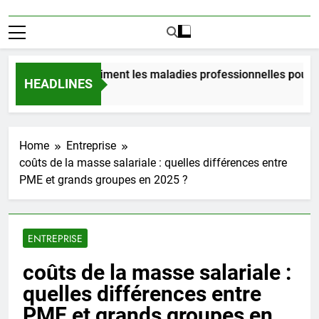
 coûtent vraiment les maladies professionnelles pour un emp
HEADLINES
o
Home
Entreprise
coûts de la masse salariale : quelles différences entre
PME et grands groupes en 2025 ?
ENTREPRISE
coûts de la masse salariale :
quelles différences entre
PME et grands groupes en