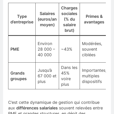
Charges
Salaires
sociales
Type
Primes &
(euros/an
(% du
d’entreprise
avantages
moyen)
salaire
brut)
É
Environ
Modérées,
(
PME
28 000 –
~43%
souvent
a
40 000
ciblées
f
Dans les
M
Jusqu’à
Importantes,
Grands
45%
f
67 000 et
multiples
groupes
voire
f
plus
dispositifs
plus
c
C’est cette dynamique de gestion qui contribue
aux
différences salariales
souvent relevées entre
PME et grandes structures, en dépit des