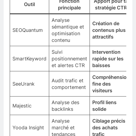
Fonction
Apport pour ta
Outil
principale
stratégie CTR
Analyse
Création de
sémantique et
SEOQuantum
contenus plus
optimisation
attractifs
contenu
Suivi
Intervention
SmartKeyword
positionnement
rapide sur les
et alertes CTR
baisses
Compréhension
Audit trafic et
SeeUrank
fine des
comportement
visiteurs
Analyse des
Profil liens
Majestic
backlinks
solide
Analyse
Ciblage précis
Yooda Insight
marché et
des achats
tendances
trafic