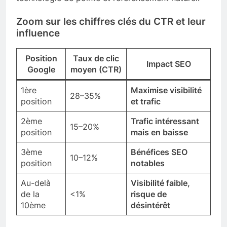
Zoom sur les chiffres clés du CTR et leur
influence
Position
Taux de clic
Impact SEO
Google
moyen (CTR)
1ère
Maximise visibilité
28–35%
position
et trafic
2ème
Trafic intéressant
15–20%
position
mais en baisse
3ème
Bénéfices SEO
10–12%
position
notables
Au-delà
Visibilité faible,
de la
<1%
risque de
10ème
désintérêt