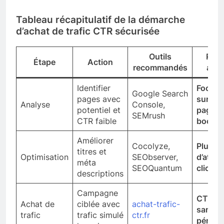
Tableau récapitulatif de la démarche
d’achat de trafic CTR sécurisée
Outils
Résu
Étape
Action
recommandés
atte
Identifier
Focalis
Google Search
pages avec
sur les
Analyse
Console,
potentiel et
pages 
SEMrush
CTR faible
booste
Améliorer
Cocolyze,
Plus
titres et
Optimisation
SEObserver,
d’attrac
méta
SEOQuantum
clics a
descriptions
Campagne
CTR bo
Achat de
ciblée avec
achat-trafic-
sans
trafic
trafic simulé
ctr.fr
pénalit