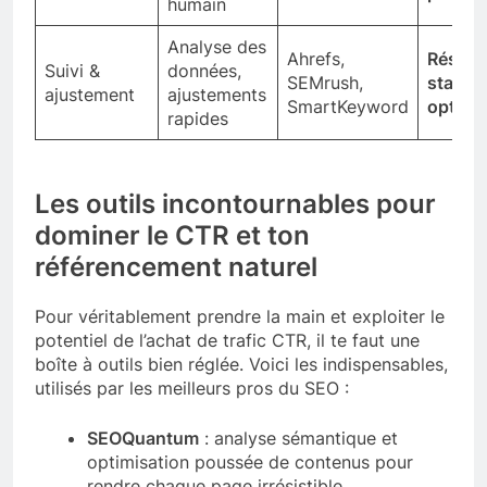
humain
Analyse des
Ahrefs,
Résult
Suivi &
données,
SEMrush,
stables
ajustement
ajustements
SmartKeyword
optimi
rapides
Les outils incontournables pour
dominer le CTR et ton
référencement naturel
Pour véritablement prendre la main et exploiter le
potentiel de l’achat de trafic CTR, il te faut une
boîte à outils bien réglée. Voici les indispensables,
utilisés par les meilleurs pros du SEO :
SEOQuantum
: analyse sémantique et
optimisation poussée de contenus pour
rendre chaque page irrésistible.