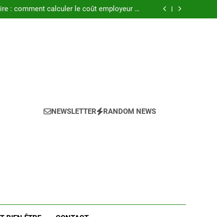
ment les maladies professionnelles pour un
employeur en 2025 ?
ire : comment calculer le coût employeur en
2025 ?
el est le coût réel pour l’entreprise en 2025 ?
 le coût des primes d’ancienneté en 2025 ?
ment les maladies professionnelles pour un
employeur en 2025 ?
ire : comment calculer le coût employeur en
2025 ?
el est le coût réel pour l’entreprise en 2025 ?
 le coût des primes d’ancienneté en 2025 ?
NEWSLETTER
RANDOM NEWS