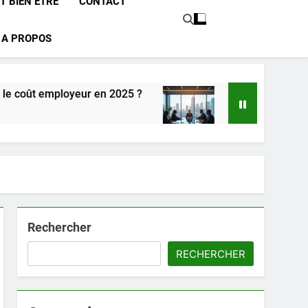
T BIEN ÊTRE
CONTACT
A PROPOS
employeur en 2025 ?
Épargne salariale : quel es
1 Semaine Ago
Rechercher
RECHERCHER