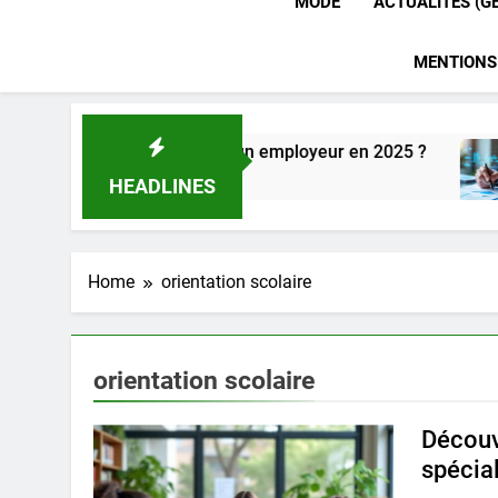
MODE
ACTUALITÉS (G
MENTIONS
ofessionnelles pour un employeur en 2025 ?
P
4
HEADLINES
Home
orientation scolaire
orientation scolaire
Découvr
spécia