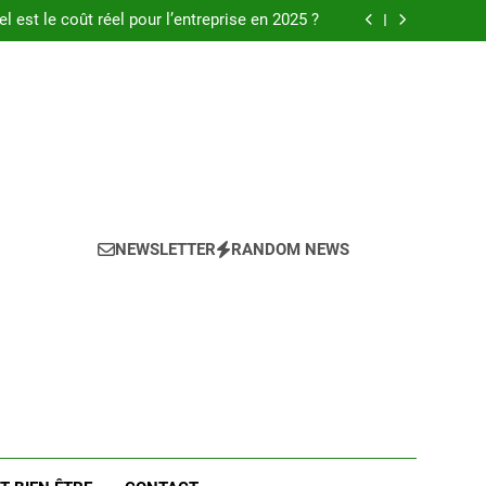
ire : comment calculer le coût employeur en
2025 ?
el est le coût réel pour l’entreprise en 2025 ?
 le coût des primes d’ancienneté en 2025 ?
seils pour réussir l achat LMNP d occasion
ire : comment calculer le coût employeur en
2025 ?
el est le coût réel pour l’entreprise en 2025 ?
 le coût des primes d’ancienneté en 2025 ?
seils pour réussir l achat LMNP d occasion
NEWSLETTER
RANDOM NEWS