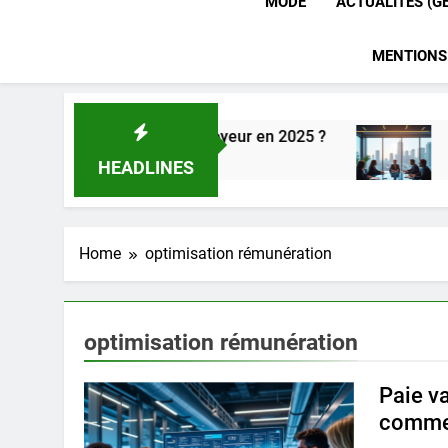
MODE
ACTUALITÉS (G
MENTIONS
alculer le coût employeur en 2025 ?
Épargne sa
7 Jours Ago
HEADLINES
Home
optimisation rémunération
optimisation rémunération
Paie va
commen