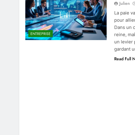
Julien
La paie v
pour alli
Dans un c
ENTREPRISE
reine, maî
un levier
gardant un
Read Full 