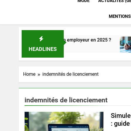
MODE
ACTUALITÉS (G
MENTIONS
fessionnelles pour un employeur en 2025 ?
Pr
7 
HEADLINES
Home
indemnités de licenciement
indemnités de licenciement
Simule
: guid