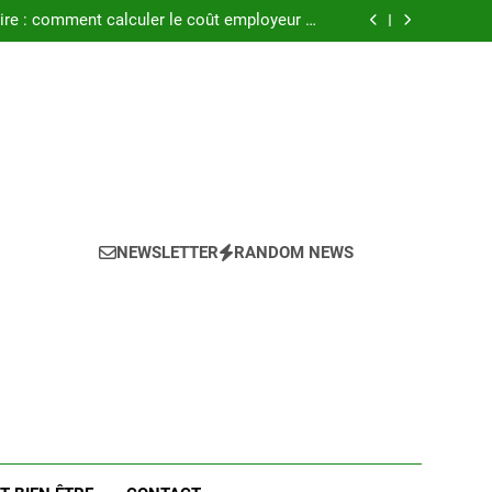
ment les maladies professionnelles pour un
employeur en 2025 ?
ire : comment calculer le coût employeur en
2025 ?
el est le coût réel pour l’entreprise en 2025 ?
 le coût des primes d’ancienneté en 2025 ?
ment les maladies professionnelles pour un
employeur en 2025 ?
ire : comment calculer le coût employeur en
2025 ?
el est le coût réel pour l’entreprise en 2025 ?
 le coût des primes d’ancienneté en 2025 ?
NEWSLETTER
RANDOM NEWS