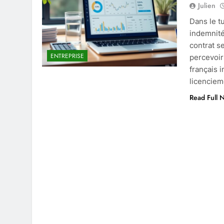
Julien
Dans le t
indemnité
contrat s
ENTREPRISE
percevoir
français i
licenciem
Read Full 