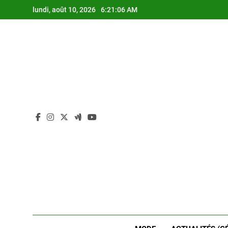
Skip
lundi, août 10, 2026
6:21:07 AM
to
content