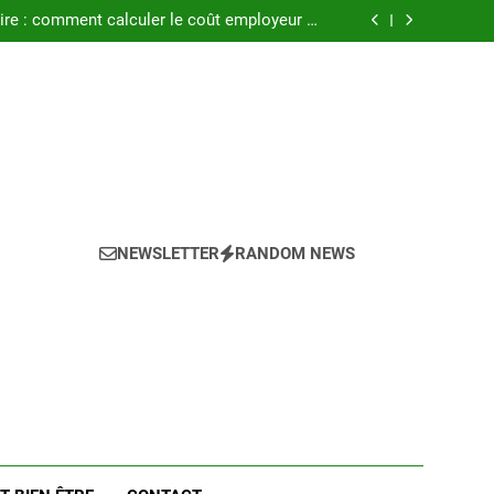
ment les maladies professionnelles pour un
employeur en 2025 ?
ire : comment calculer le coût employeur en
2025 ?
el est le coût réel pour l’entreprise en 2025 ?
 le coût des primes d’ancienneté en 2025 ?
ment les maladies professionnelles pour un
employeur en 2025 ?
ire : comment calculer le coût employeur en
2025 ?
el est le coût réel pour l’entreprise en 2025 ?
 le coût des primes d’ancienneté en 2025 ?
NEWSLETTER
RANDOM NEWS