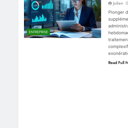
Julien
Plonger d
supplémen
administra
ENTREPRISE
hebdomada
traiteme
complexifi
exonérat
Read Full 