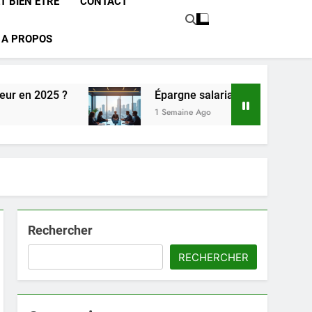
T BIEN ÊTRE
CONTACT
A PROPOS
25 ?
Épargne salariale : quel est le coût réel p
1 Semaine Ago
Rechercher
RECHERCHER