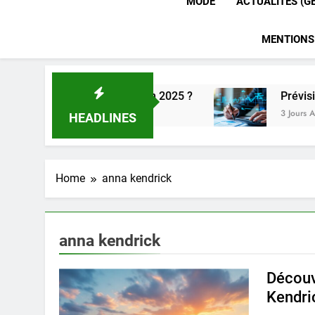
MODE
ACTUALITÉS (G
MENTIONS
pour un employeur en 2025 ?
Prévision retrai
3 Jours Ago
HEADLINES
Home
anna kendrick
anna kendrick
Découvr
Kendri