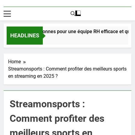
ombien de personnes pour une équipe RH efficace et quel est l
HEADLINES
1 Minutes Ago
Home
Streamonsports : Comment profiter des meilleurs sports
en streaming en 2025 ?
Streamonsports :
Comment profiter des
meilleurs sports en